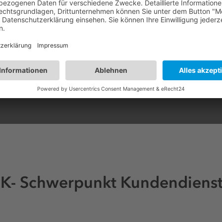
izungsinstallation
nitär
K- Schwerpunkt Kundendiens