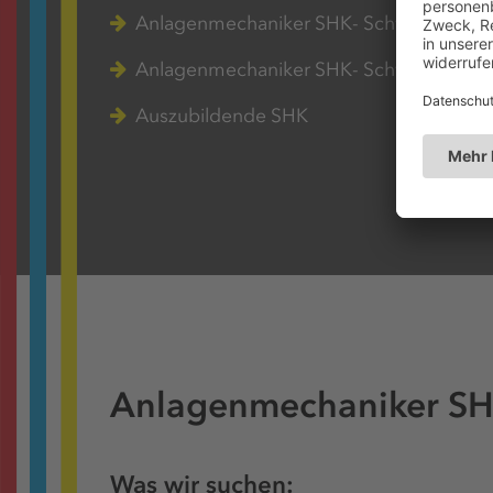
Anlagenmechaniker SHK- Schwerpunkt He
Anlagenmechaniker SHK- Schwerpunkt Sa
Auszubildende SHK
Anlagenmechaniker SH
Was wir suchen: