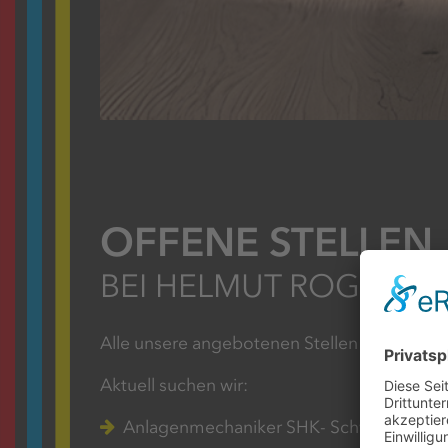
OFFENE STELLEN
BEI HELMUT ROGGEN
Alle unsere angebotenen Stellen sind selbstv
Aktuell suchen wir:
Anlagenmechaniker SHK- Schwerpunkt 