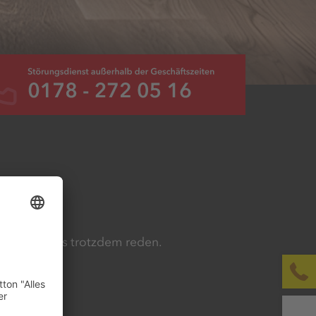
lich, lass uns trotzdem reden.