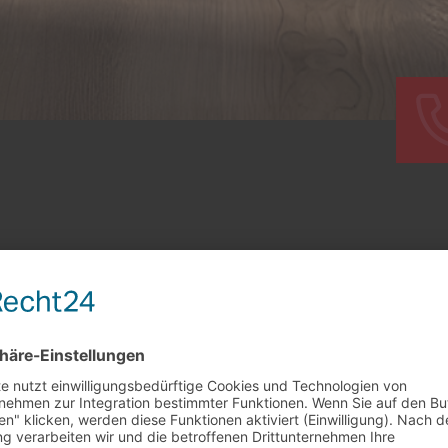
SACK
erständlich m/w/d und Vollzeit. Ist das bei Dir nicht mög
Kundendienst