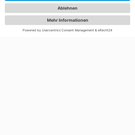
2024
Anschaffung weiterer
Firmenfahrzeuge und
Branding in der neuen
Firmen-CI.
2025
Der Gründer unserer Firma
Helmut Roggensack